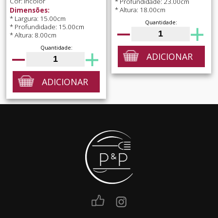
Cor: Incolor
* Profundidade: 23.00cm
* Altura: 18.00cm
Dimensões:
* Largura: 15.00cm
Quantidade:
* Profundidade: 15.00cm
* Altura: 8.00cm
Quantidade:
ADICIONAR
ADICIONAR