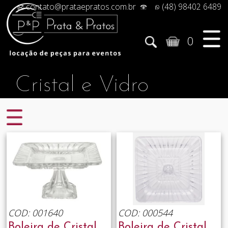
contato@prataepratos.com.br
(48) 98402 6489
0
Cristal e Vidro
COD: 001640
COD: 000544
Boleira de Cristal
Boleira de Cristal