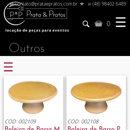
contato@prataepratos.com.br
(48) 98402 6489
0
Outros
COD: 002109
COD: 002108
Boleira de Barro M
Boleira de Barro P