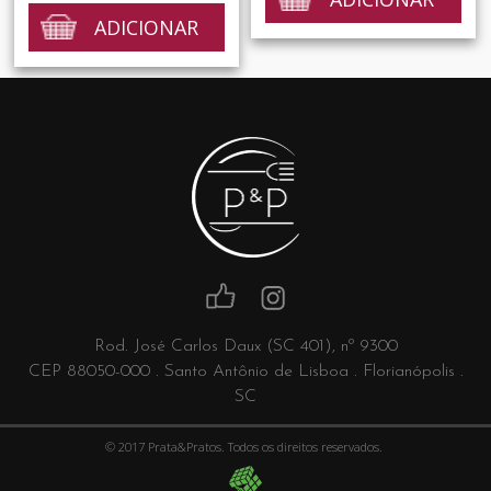
ADICIONAR
Rod. José Carlos Daux (SC 401), nº 9300
CEP 88050-000 . Santo Antônio de Lisboa . Florianópolis .
SC
© 2017 Prata&Pratos. Todos os direitos reservados.