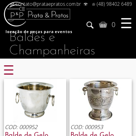
contato@prataepratos.com.br
(48) 98402 6489
0
Baldes e
Champanheiras
COD: 000952
COD: 000953
Balde de Gelo
Balde de Gelo