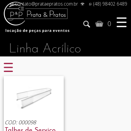
contato@prataepratos.com.br
(48) 98402 6489
0
Linha Acrílico
COD: 000098
Talher de Serviço