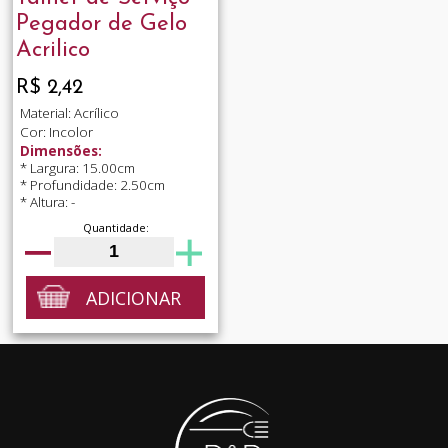
Pegador de Gelo
Acrilico
R$ 2,42
Material: Acrílico
Cor: Incolor
Dimensões:
* Largura: 15.00cm
* Profundidade: 2.50cm
* Altura: -
Quantidade:
ADICIONAR