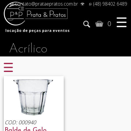
contato@prataepratos.com.br
(48) 98402 6489
0
Acrílico
COD: 000940
Balde de Gelo