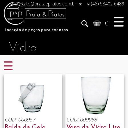
contato@prataepratos.com.br
(48) 98402 6489
0
Vidro
COD: 000957
COD: 000958
Balde de Gelo
Vaso de Vidro Liso