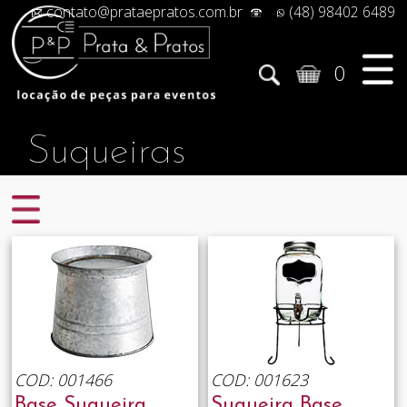
contato@prataepratos.com.br
(48) 98402 6489
0
Suqueiras
COD: 001466
COD: 001623
Base Suqueira
Suqueira Base