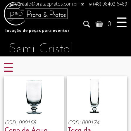
contato@prataepratos.com.br
(48) 98402 6489
0
Semi Cristal
COD: 000168
COD: 000174
Copo de Água
Taça de