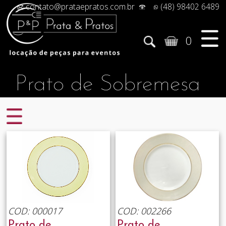
contato@prataepratos.com.br
(48) 98402 6489
0
Prato de Sobremesa
COD: 000017
COD: 002266
Prato de
Prato de